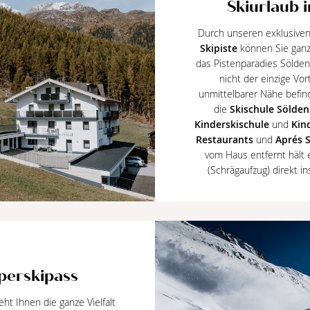
Skiurlaub 
Durch unseren exklusive
Skipiste
können Sie ganz
das Pistenparadies Sölden
nicht der einzige Vor
unmittelbarer Nähe befin
die
Skischule Sölde
Kinderskischule
und
Kin
Restaurants
und
Aprés S
vom Haus entfernt hält 
(Schrägaufzug) direkt i
perskipass
ht Ihnen die ganze Vielfalt