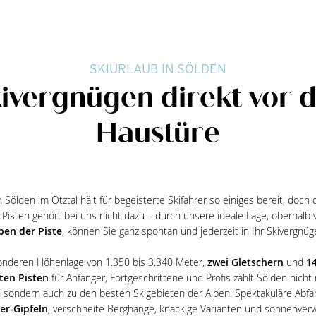
SKIURLAUB IN SÖLDEN
ivergnügen direkt vor 
Haustüre
n Sölden im Ötztal hält für begeisterte Skifahrer so einiges bereit, doc
 Pisten gehört bei uns nicht dazu – durch unsere ideale Lage, oberhalb
ben der Piste
, können Sie ganz spontan und jederzeit in Ihr Skivergnüg
nderen Höhenlage von 1.350 bis 3.340 Meter,
zwei Gletschern
und
1
ten Pisten
für Anfänger, Fortgeschrittene und Profis zählt Sölden nicht
 sondern auch zu den besten Skigebieten der Alpen. Spektakuläre Abfa
er-Gipfeln
, verschneite Berghänge, knackige Varianten und sonnenver