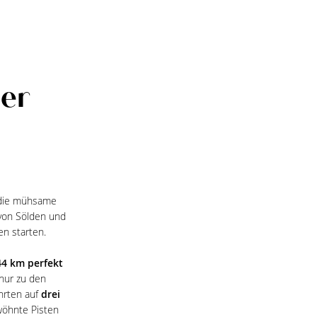
der
h die mühsame
 von Sölden und
en starten.
44 km perfekt
 nur zu den
hrten auf
drei
wöhnte Pisten