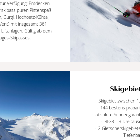
 zur Verfügung: Entdecken
rskipass puren Pistenspaß
n, Gurgl, Hochoetz-Kühtai,
 Vent) mit insgesamt 361
Liftanlagen. Gültig ab dem
Tages-Skipasses.
Skigebie
Skigebiet zwischen 
144 bestens präpari
absolute Schneegarant
BIG3 – 3 Dreitaus
2 Gletscherskigebie
Tiefenb