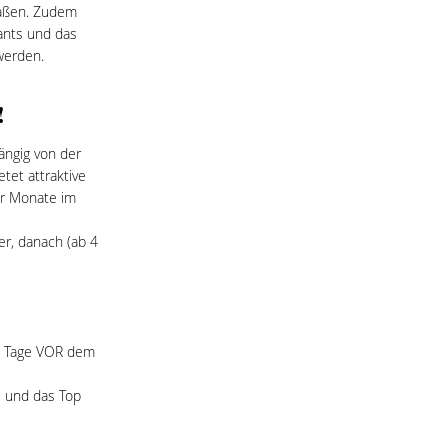
maßen. Zudem
ants und das
werden.
!
ängig von der
tet attraktive
er Monate im
er, danach (ab 4
 5 Tage VOR dem
S und das Top