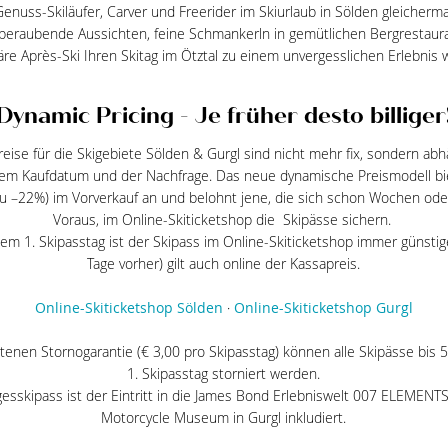
Genuss-Skiläufer, Carver und Freerider im Skiurlaub in Sölden gleicher
beraubende Aussichten, feine Schmankerln in gemütlichen Bergrestaur
äre Après-Ski Ihren Skitag im Ötztal zu einem unvergesslichen Erlebnis 
Dynamic Pricing - Je früher desto billiger
reise für die Skigebiete Sölden & Gurgl sind nicht mehr fix, sondern abh
dem Kaufdatum und der Nachfrage. Das neue dynamische Preismodell bie
 zu –22%) im Vorverkauf an und belohnt jene, die sich schon Wochen od
Voraus, im Online-Skiticketshop die Skipässe sichern.
dem 1. Skipasstag ist der Skipass im Online-Skiticketshop immer günstig
Tage vorher) gilt auch online der Kassapreis.
Online-Skiticketshop Sölden
·
Online-Skiticketshop Gurgl
tenen Stornogarantie (€ 3,00 pro Skipasstag) können alle Skipässe bis
1. Skipasstag storniert werden.
esskipass ist der Eintritt in die James Bond Erlebniswelt 007 ELEMENT
Motorcycle Museum in Gurgl inkludiert.