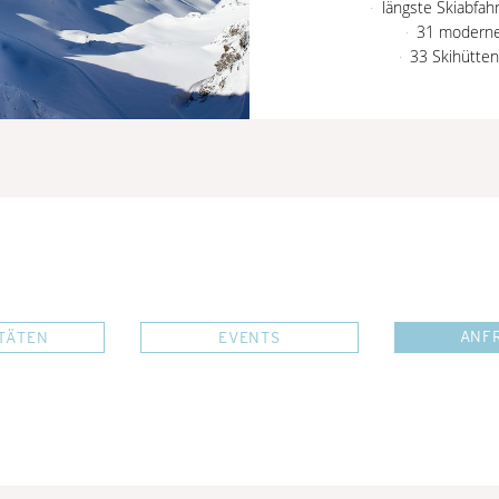
längste Skiabfah
31 moderne
33 Skihütten
ANF
ITÄTEN
EVENTS