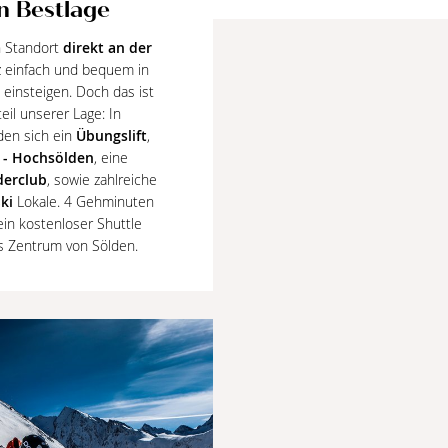
in Bestlage
n Standort
direkt an der
 einfach und bequem in
 einsteigen. Doch das ist
teil unserer Lage: In
den sich ein
Übungslift
,
n - Hochsölden
, eine
derclub
, sowie zahlreiche
ki
Lokale. 4 Gehminuten
ein kostenloser Shuttle
ns Zentrum von Sölden.