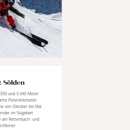
t Sölden
1.350 und 3.340 Meter
erte Pistenkilometer
ie von Oktober bis Mai
ender im Skigebiet
te am Rettenbach- und
achferner